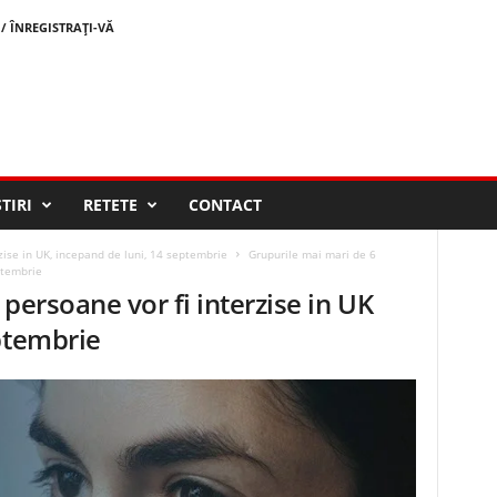
/ ÎNREGISTRAȚI-VĂ
STIRI
RETETE
CONTACT
zise in UK, incepand de luni, 14 septembrie
Grupurile mai mari de 6
ptembrie
persoane vor fi interzise in UK
ptembrie