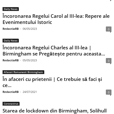
Daily News
Încoronarea Regelui Carol al III-lea: Repere ale
Evenimentului Istoric
RedactiaRB
-
06/05/2023
0
Daily News
Încoronarea Regelui Charles al III-lea |
Birmingham se Pregătește pentru aceasta...
RedactiaRB
-
05/05/2023
0
Afaceri Romanesti Birmingham
În afaceri cu prietenii | Ce trebuie să faci și
ce...
RedactiaRB
-
24/07/2021
0
Coronavirus
Starea de lockdown din Birmingham, Solihull