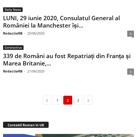
Daily News
LUNI, 29 iunie 2020, Consulatul General al
României la Manchester își...
RedactiaRB
-
25/06/2020
0
Coronavirus
339 de Români au fost Repatriați din Franța și
Marea Britanie,...
RedactiaRB
-
21/06/2020
0
1
2
3
Contabil Roman in UK