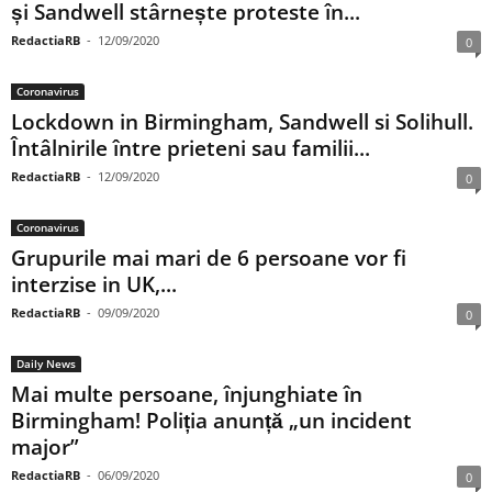
și Sandwell stârnește proteste în...
RedactiaRB
-
12/09/2020
0
Coronavirus
Lockdown in Birmingham, Sandwell si Solihull.
Întâlnirile între prieteni sau familii...
RedactiaRB
-
12/09/2020
0
Coronavirus
Grupurile mai mari de 6 persoane vor fi
interzise in UK,...
RedactiaRB
-
09/09/2020
0
Daily News
Mai multe persoane, înjunghiate în
Birmingham! Poliția anunță „un incident
major”
RedactiaRB
-
06/09/2020
0