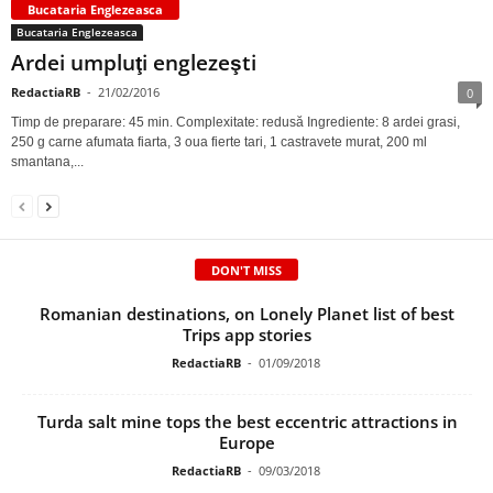
Bucataria Englezeasca
Bucataria Englezeasca
Ardei umpluţi englezeşti
RedactiaRB
-
21/02/2016
0
Timp de preparare: 45 min. Complexitate: redusă Ingrediente: 8 ardei grasi,
250 g carne afumata fiarta, 3 oua fierte tari, 1 castravete murat, 200 ml
smantana,...
DON'T MISS
Romanian destinations, on Lonely Planet list of best
Trips app stories
RedactiaRB
-
01/09/2018
Turda salt mine tops the best eccentric attractions in
Europe
RedactiaRB
-
09/03/2018