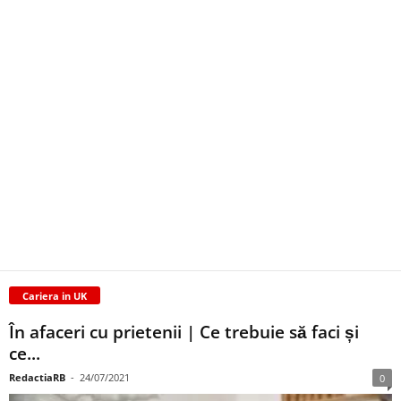
Cariera in UK
În afaceri cu prietenii | Ce trebuie să faci și
ce...
RedactiaRB
-
24/07/2021
0