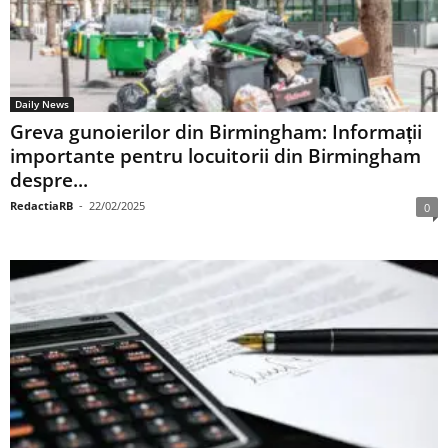
Daily News
Greva gunoierilor din Birmingham: Informații
importante pentru locuitorii din Birmingham
despre...
RedactiaRB
-
22/02/2025
0