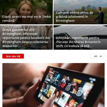
Cum poți obține un loc de
Copiii noștri vor mai vorbi limba
grădină (allotment) în
română?
Birmingham
Greva gunoierilor din
Birmingham: Informații
importante pentru locuitorii din
Schimbări importante pentru
Birmingham despre colectarea
chiriașii din Marea Britanie în
deșeurilor...
2025: Ce trebuie să știți...
Stiri din UK
All