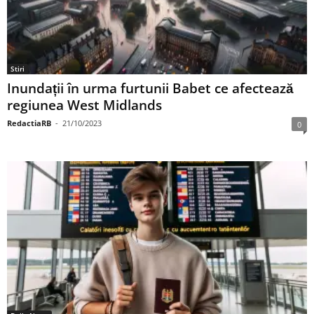
Stiri
Inundații în urma furtunii Babet ce afectează
regiunea West Midlands
RedactiaRB
-
21/10/2023
0