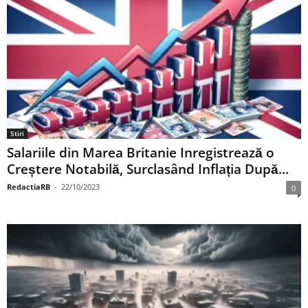
Stiri
Salariile din Marea Britanie Inregistrează o
Creștere Notabilă, Surclasând Inflația După...
RedactiaRB
-
22/10/2023
0