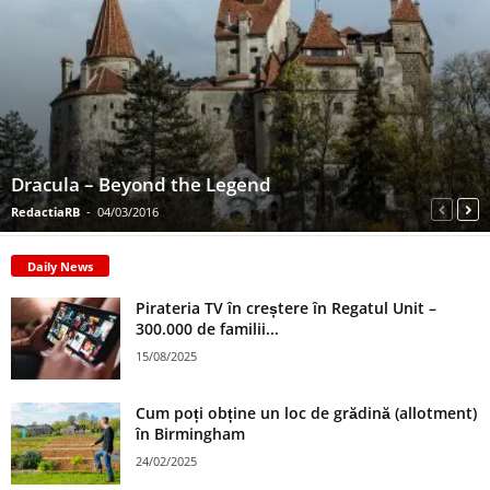
Dracula – Beyond the Legend
RedactiaRB
-
04/03/2016
Daily News
Pirateria TV în creștere în Regatul Unit –
300.000 de familii...
15/08/2025
Cum poți obține un loc de grădină (allotment)
în Birmingham
24/02/2025