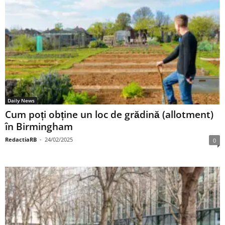
Daily News
Cum poți obține un loc de grădină (allotment)
în Birmingham
RedactiaRB
-
24/02/2025
0