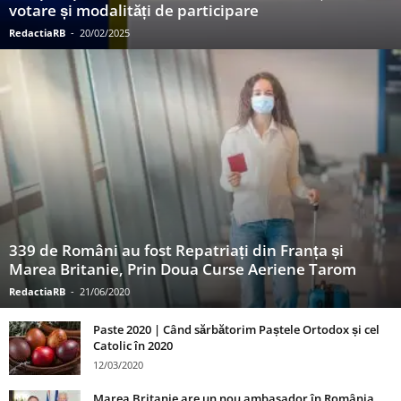
votare și modalități de participare
RedactiaRB
-
20/02/2025
339 de Români au fost Repatriați din Franța și
Marea Britanie, Prin Doua Curse Aeriene Tarom
RedactiaRB
-
21/06/2020
Paste 2020 | Când sărbătorim Paștele Ortodox și cel
Catolic în 2020
12/03/2020
Marea Britanie are un nou ambasador în România