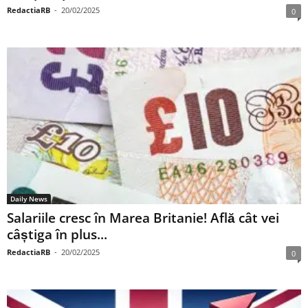
RedactiaRB
-
20/02/2025
0
Daily News
Salariile cresc în Marea Britanie! Află cât vei
câștiga în plus...
RedactiaRB
-
20/02/2025
0