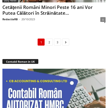
Daily News
Cetăţenii Români Minori Peste 16 ani Vor
Putea Călători în Străinătate...
RedactiaRB
-
20/10/2023
0
1
2
3
Contabil Roman in UK