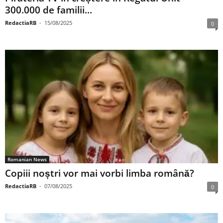
300.000 de familii...
RedactiaRB
-
15/08/2025
0
Romanian News
Copiii noștri vor mai vorbi limba română?
RedactiaRB
-
07/08/2025
0