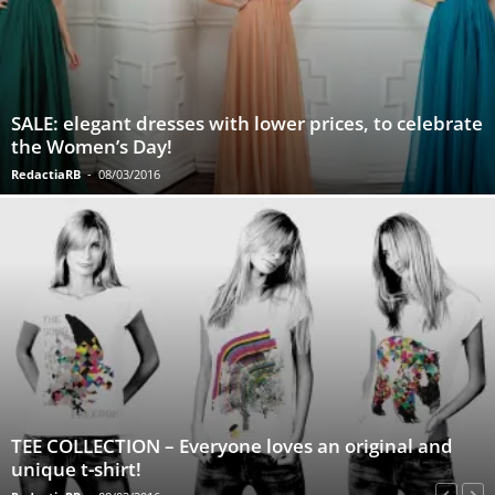
SALE: elegant dresses with lower prices, to celebrate
the Women’s Day!
RedactiaRB
-
08/03/2016
TEE COLLECTION – Everyone loves an original and
unique t-shirt!