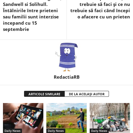
Sandwell si Solihull.
trebuie să faci și ce nu
Întâlnirile între prieteni
trebuie să faci când începi
sau familii sunt interzise
o afacere cu un prieten
incepand cu 15
septembrie
RedactiaRB
ARTICOLE SIMILARE
DE LA ACELAȘI AUTOR
Daily News
Daily News
Daily News