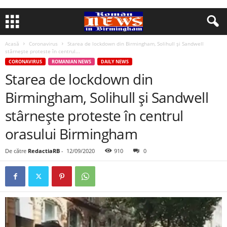
Acasă
Coronavirus
Starea de lockdown din Birmingham, Solihull și Sandwell
stârnește proteste în centrul...
CORONAVIRUS
ROMANIAN NEWS
DAILY NEWS
Starea de lockdown din
Birmingham, Solihull și Sandwell
stârnește proteste în centrul
orasului Birmingham
De către
RedactiaRB
-
12/09/2020
910
0