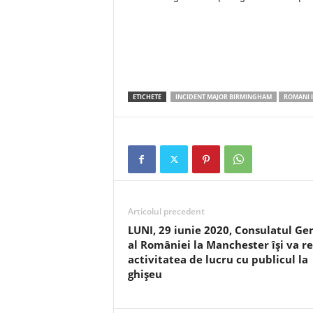
ETICHETE
INCIDENT MAJOR BIRMINGHAM
ROMANI 
Articolul precedent
LUNI, 29 iunie 2020, Consulatul Ge
al României la Manchester își va r
activitatea de lucru cu publicul la
ghișeu