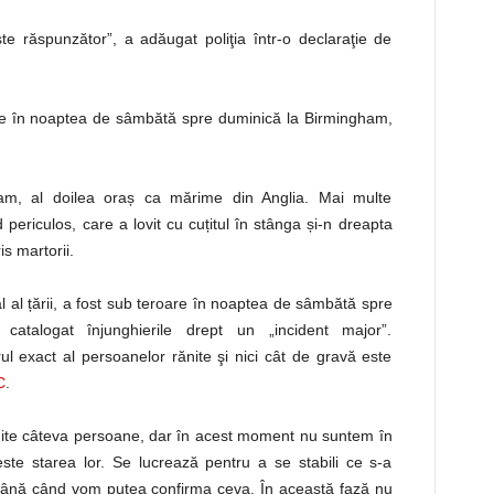
te răspunzător”, a adăugat poliţia într-o declaraţie de
te în noaptea de sâmbătă spre duminică la Birmingham,
ham, al doilea oraș ca mărime din Anglia. Mai multe
periculos, care a lovit cu cuțitul în stânga și-n dreapta
s martorii.
l al țării, a fost sub teroare în noaptea de sâmbătă spre
catalogat înjunghierile drept un „incident major”.
 exact al persoanelor rănite şi nici cât de gravă este
C
.
nite câteva persoane, dar în acest moment nu suntem în
ste starea lor. Se lucrează pentru a se stabili ce s-a
 până când vom putea confirma ceva. În această fază nu