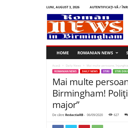
LUNI, AUGUST 3, 2026
AUTENTIFICAȚI-VĂ / ÎNR
R
o
m
â
n
i
n
HOME
ROMANIAN NEWS
B
i
Acasă
Daily News
Mai multe persoane, înjunghia
r
ROMANIAN NEWS
DAILY NEWS
STIRI
STIRI DIN
m
Mai multe persoane
i
n
Birmingham! Poliți
g
h
major”
a
m
De către
RedactiaRB
-
06/09/2020
627