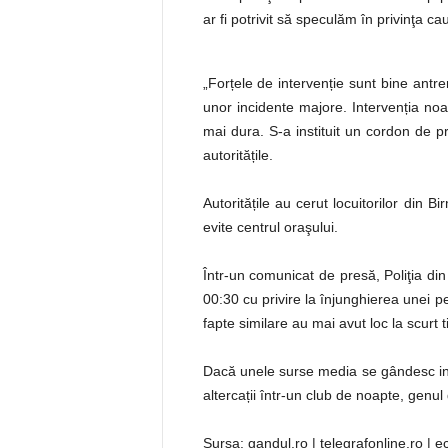
ar fi potrivit să speculăm în privinţa ca
„Forțele de intervenție sunt bine antr
unor incidente majore. Intervenția noa
mai dura. S-a instituit un cordon de pr
autoritățile.
Autoritățile au cerut locuitorilor din B
evite centrul oraşului.
Într-un comunicat de presă, Poliţia din
00:30 cu privire la înjunghierea unei pe
fapte similare au mai avut loc la scurt 
Dacă unele surse media se gândesc incl
altercații într-un club de noapte, genu
Sursa: gandul.ro | telegrafonline.ro | 