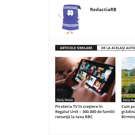
RedactiaRB
ARTICOLE SIMILARE
DE LA ACELAȘI AUT
Daily News
Daily N
Pirateria TV în creștere în
Cum poț
Regatul Unit – 300.000 de familii
grădină
renunță la taxa BBC
Birmi