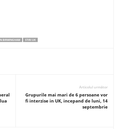
IN BIRMINGHAM
STIRI UK
Articolul următor
neral
Grupurile mai mari de 6 persoane vor
elua
fi interzise in UK, incepand de luni, 14
septembrie