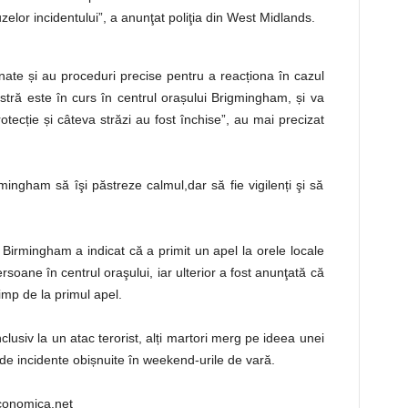
uzelor incidentului”, a anunţat poliţia din West Midlands.
enate și au proceduri precise pentru a reacționa în cazul
stră este în curs în centrul orașului Brigmingham, și va
otecție și câteva străzi au fost închise”, au mai precizat
irmingham să îşi păstreze calmul,dar să fie vigilenți şi să
 Birmingham a indicat că a primit un apel la orele locale
rsoane în centrul oraşului, iar ulterior a fost anunţată că
timp de la primul apel.
usiv la un atac terorist, alți martori merg pe ideea unei
l de incidente obișnuite în weekend-urile de vară.
economica.net