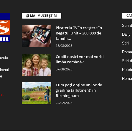
ȘI MAI MULTE ȘTIRI
CA
Stiri 
Pirateria TV în creștere în
Regatul Unit – 300.000 de
Daily
familii...
Stiri
15/08/2025
Roma
Copiii noștri vor mai vorbi
ovide
Stiri
limba română?
07/08/2025
Retet
locuri
re
Roman
Cum poți obține un loc de
grădină (allotment) în
uk
Birmingham
24/02/2025