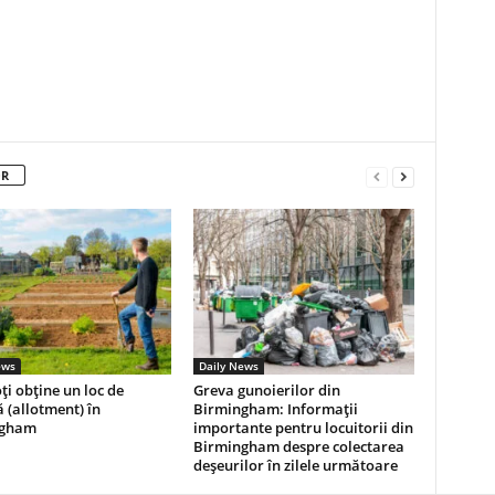
OR
ews
Daily News
i obține un loc de
Greva gunoierilor din
 (allotment) în
Birmingham: Informații
ngham
importante pentru locuitorii din
Birmingham despre colectarea
deșeurilor în zilele următoare