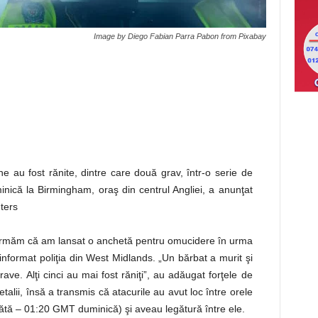
Image by Diego Fabian Parra Pabon from Pixabay
e au fost rănite, dintre care două grav, într-o serie de
minică la Birmingham, oraş din centrul Angliei, a anunţat
ters
irmăm că am lansat o anchetă pentru omucidere în urma
informat poliţia din West Midlands. „Un bărbat a murit şi
ave. Alţi cinci au mai fost răniţi”, au adăugat forţele de
detalii, însă a transmis că atacurile au avut loc între orele
tă – 01:20 GMT duminică) şi aveau legătură între ele.