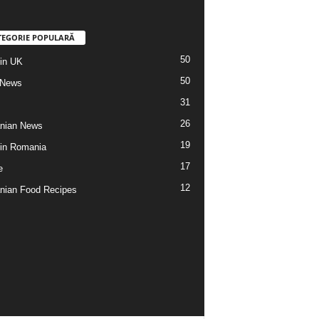
TEGORIE POPULARĂ
50
din UK
50
 News
31
26
nian News
19
 din Romania
17
e
12
ian Food Recipes