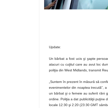
Update:
Un bărbat a fost ucis şi şapte persoan
atacuri cu cuţitul care au avut loc du
poliţia din West Midlands, transmit Reu
„Suntem în prezent în măsură să conf
evenimentelor din noaptea trecută”, a 
un bărbat şi o femeie au suferit răni gr
ordine. Poliţia a dat publicităţii puţine 
locale 12:30 şi 2:20 (23:30 GMT sâmbă