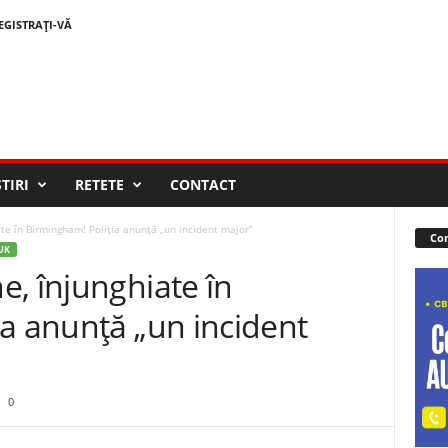
EGISTRAȚI-VĂ
STIRI
RETETE
CONTACT
te în Birmingham! Poliția anunță „un incident major”
Con
 UK
, înjunghiate în
a anunță „un incident
0