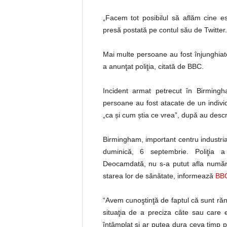
„Facem tot posibilul să aflăm cine es
presă postată pe contul său de Twitter.
Mai multe persoane au fost înjunghia
a anunţat poliţia, citată de BBC.
Incident armat petrecut în Birming
persoane au fost atacate de un individ 
„ca și cum știa ce vrea”, după au descri
Birmingham, important centru industria
duminică, 6 septembrie. Poliţia a 
Deocamdată, nu s-a putut afla numărul
starea lor de sănătate, informează
BB
“Avem cunoştinţă de faptul că sunt ră
situaţia de a preciza câte sau care e
întâmplat şi ar putea dura ceva timp