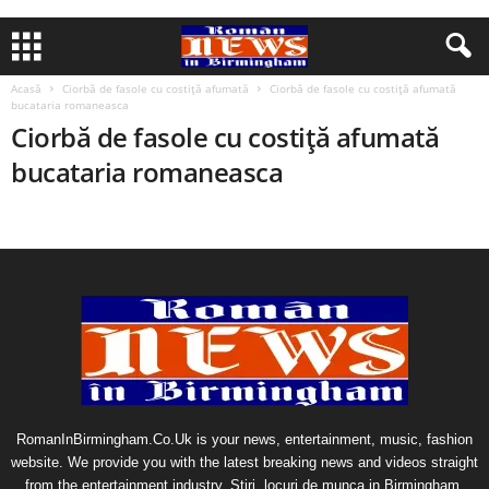
Acasă
Ciorbă de fasole cu costiţă afumată
Ciorbă de fasole cu costiţă afumată
bucataria romaneasca
Ciorbă de fasole cu costiţă afumată
bucataria romaneasca
RomanInBirmingham.Co.Uk is your news, entertainment, music, fashion
website. We provide you with the latest breaking news and videos straight
from the entertainment industry. Stiri, locuri de munca in Birmingham,