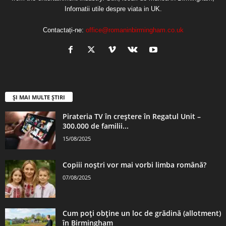
Infornatii utile despre viata in UK.
Contactați-ne:
office@romaninbirmingham.co.uk
ȘI MAI MULTE ȘTIRI
Pirateria TV în creștere în Regatul Unit –
300.000 de familii...
15/08/2025
Copiii noștri vor mai vorbi limba română?
07/08/2025
Cum poți obține un loc de grădină (allotment)
în Birmingham