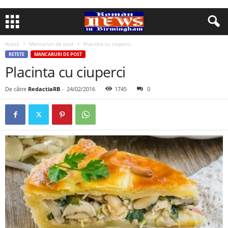
Acasă
Mancaruri de post
Placinta cu ciuperci
RETETE
MANCARURI DE POST
Placinta cu ciuperci
De către
RedactiaRB
-
24/02/2016
1745
0