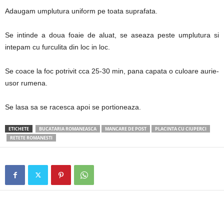
Adaugam umplutura uniform pe toata suprafata.
Se intinde a doua foaie de aluat, se aseaza peste umplutura si
intepam cu furculita din loc in loc.
Se coace la foc potrivit cca 25-30 min, pana capata o culoare aurie-
usor rumena.
Se lasa sa se racesca apoi se portioneaza.
ETICHETE
BUCATARIA ROMANEASCA
MANCARE DE POST
PLACINTA CU CIUPERCI
RETETE ROMANESTI