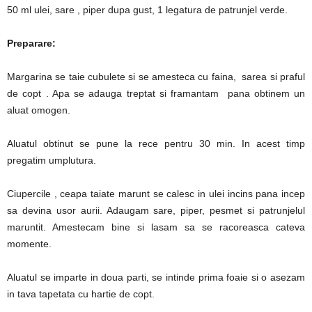
50 ml ulei, sare , piper dupa gust, 1 legatura de patrunjel verde.
Preparare:
Margarina se taie cubulete si se amesteca cu faina, sarea si praful
de copt . Apa se adauga treptat si framantam pana obtinem un
aluat omogen.
Aluatul obtinut se pune la rece pentru 30 min. In acest timp
pregatim umplutura.
Ciupercile , ceapa taiate marunt se calesc in ulei incins pana incep
sa devina usor aurii. Adaugam sare, piper, pesmet si patrunjelul
maruntit. Amestecam bine si lasam sa se racoreasca cateva
momente.
Aluatul se imparte in doua parti, se intinde prima foaie si o asezam
in tava tapetata cu hartie de copt.