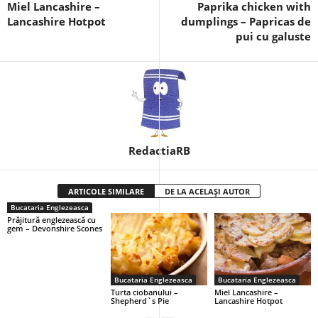
Miel Lancashire –
Paprika chicken with
Lancashire Hotpot
dumplings – Papricas de
pui cu galuste
RedactiaRB
ARTICOLE SIMILARE
DE LA ACELAȘI AUTOR
Bucataria Englezeasca
Prăjitură englezească cu
gem – Devonshire Scones
Bucataria Englezeasca
Bucataria Englezeasca
Turta ciobanului –
Miel Lancashire –
Shepherd`s Pie
Lancashire Hotpot