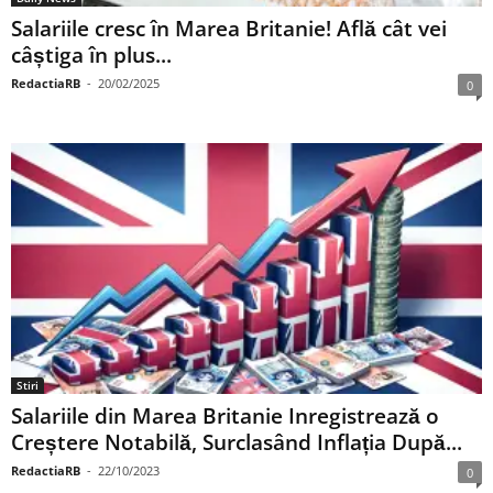
Salariile cresc în Marea Britanie! Află cât vei
câștiga în plus...
RedactiaRB
-
20/02/2025
0
Stiri
Salariile din Marea Britanie Inregistrează o
Creștere Notabilă, Surclasând Inflația După...
RedactiaRB
-
22/10/2023
0