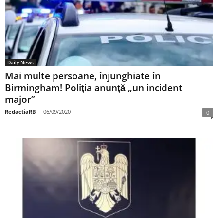
Daily News
Mai multe persoane, înjunghiate în
Birmingham! Poliția anunță „un incident
major”
RedactiaRB
-
06/09/2020
0