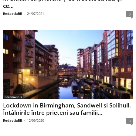
ce...
RedactiaRB
-
24/07/2021
0
Coronavirus
Lockdown in Birmingham, Sandwell si Solihull.
Întâlnirile între prieteni sau familii...
RedactiaRB
-
12/09/2020
0