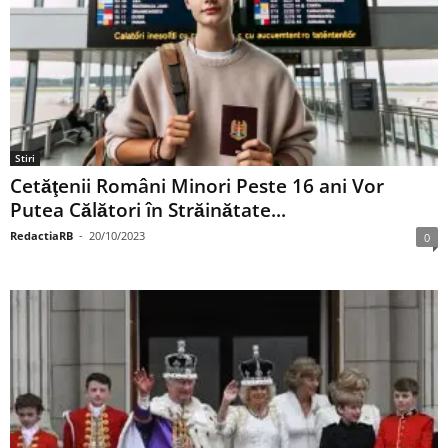
Stiri
Cetăţenii Români Minori Peste 16 ani Vor
Putea Călători în Străinătate...
RedactiaRB
-
20/10/2023
0