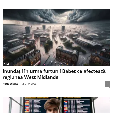
Stiri
Inundații în urma furtunii Babet ce afectează
regiunea West Midlands
RedactiaRB
-
21/10/2023
0