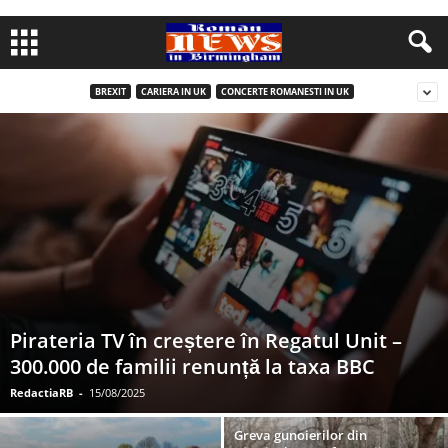
BREXIT
CARIERA IN UK
CONCERTE ROMANESTI IN UK
Pirateria TV în creștere în Regatul Unit –
300.000 de familii renunță la taxa BBC
RedactiaRB
-
15/08/2025
Greva gunoierilor din