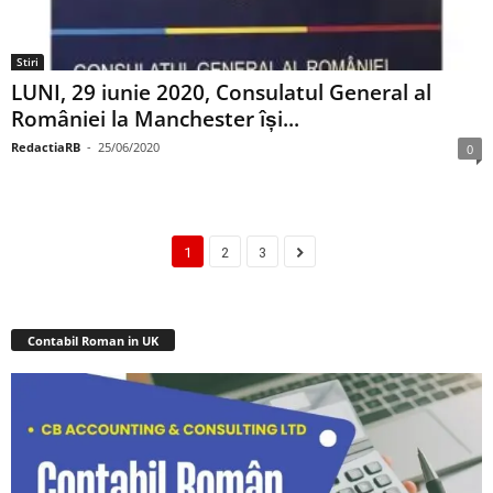
Stiri
LUNI, 29 iunie 2020, Consulatul General al
României la Manchester își...
RedactiaRB
-
25/06/2020
0
1
2
3
Contabil Roman in UK