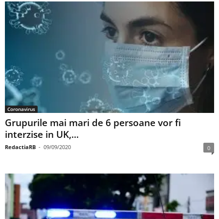
Coronavirus
Grupurile mai mari de 6 persoane vor fi
interzise in UK,...
RedactiaRB
-
09/09/2020
0