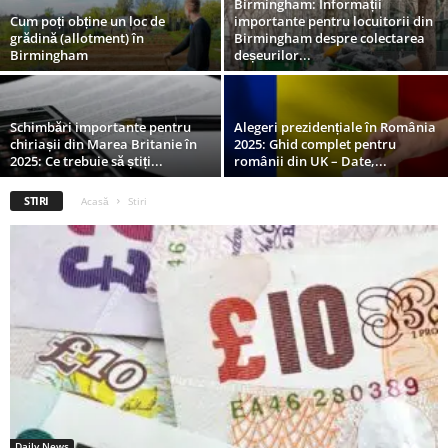
Birmingham: Informații
Cum poți obține un loc de
importante pentru locuitorii din
grădină (allotment) în
Birmingham despre colectarea
Birmingham
deșeurilor...
Schimbări importante pentru
Alegeri prezidențiale în România
chiriașii din Marea Britanie în
2025: Ghid complet pentru
2025: Ce trebuie să știți...
românii din UK – Date,...
STIRI
Acasă
Stiri
Daily News