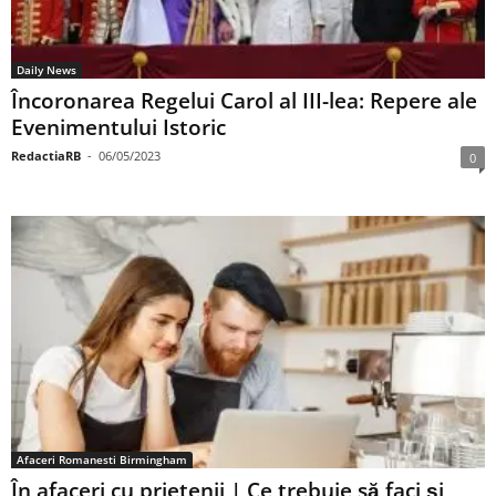
Daily News
Încoronarea Regelui Carol al III-lea: Repere ale
Evenimentului Istoric
RedactiaRB
-
06/05/2023
0
Afaceri Romanesti Birmingham
În afaceri cu prietenii | Ce trebuie să faci și