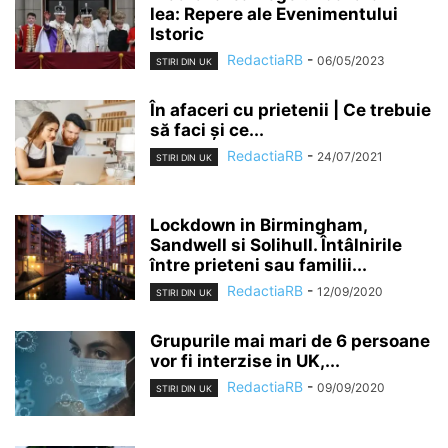
lea: Repere ale Evenimentului
Istoric
RedactiaRB
-
06/05/2023
STIRI DIN UK
În afaceri cu prietenii | Ce trebuie
să faci și ce...
RedactiaRB
-
24/07/2021
STIRI DIN UK
Lockdown in Birmingham,
Sandwell si Solihull. Întâlnirile
între prieteni sau familii...
RedactiaRB
-
12/09/2020
STIRI DIN UK
Grupurile mai mari de 6 persoane
vor fi interzise in UK,...
RedactiaRB
-
09/09/2020
STIRI DIN UK