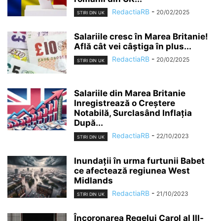
RedactiaRB
-
20/02/2025
STIRI DIN UK
Salariile cresc în Marea Britanie!
Află cât vei câștiga în plus...
RedactiaRB
-
20/02/2025
STIRI DIN UK
Salariile din Marea Britanie
Inregistrează o Creștere
Notabilă, Surclasând Inflația
După...
RedactiaRB
-
22/10/2023
STIRI DIN UK
Inundații în urma furtunii Babet
ce afectează regiunea West
Midlands
RedactiaRB
-
21/10/2023
STIRI DIN UK
Încoronarea Regelui Carol al III-