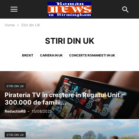
Home
Stiri din UK
STIRI DIN UK
BREXIT
CARIERA IN UK
CONCERTE ROMANESTI IN UK
MODA ROMANI IN UK
REDUCERI IN UK
STIRI DIN ROMANIA
STIRI DIN UK
STIRI DIN UK
Pirateria TV în creștere în Regatul Unit –
300.000 de familii...
RedactiaRB
-
15/08/2025
STIRI DIN UK