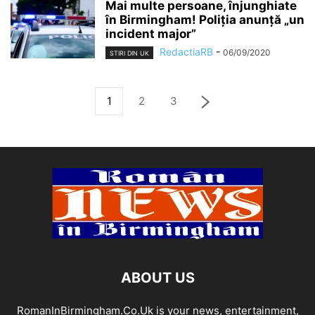
Mai multe persoane, înjunghiate
în Birmingham! Poliția anunță „un
incident major”
RedactiaRB
-
06/09/2020
STIRI DIN UK
1
2
3
ABOUT US
RomanInBirmingham.Co.Uk is your news, entertainment,