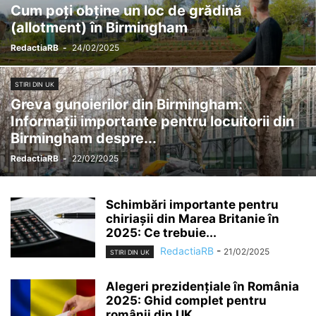
Cum poți obține un loc de grădină
(allotment) în Birmingham
RedactiaRB
-
24/02/2025
STIRI DIN UK
Greva gunoierilor din Birmingham:
Informații importante pentru locuitorii din
Birmingham despre...
RedactiaRB
-
22/02/2025
Schimbări importante pentru
chiriașii din Marea Britanie în
2025: Ce trebuie...
RedactiaRB
-
21/02/2025
STIRI DIN UK
Alegeri prezidențiale în România
2025: Ghid complet pentru
românii din UK...