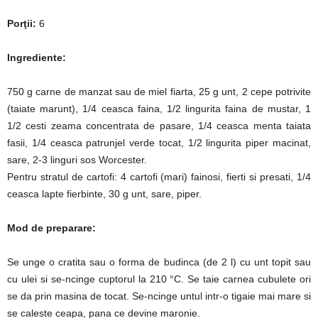
Porţii:
6
Ingrediente:
750 g carne de manzat sau de miel fiarta, 25 g unt, 2 cepe potrivite
(taiate marunt), 1/4 ceasca faina, 1/2 lingurita faina de mustar, 1
1/2 cesti zeama concentrata de pasare, 1/4 ceasca menta taiata
fasii, 1/4 ceasca patrunjel verde tocat, 1/2 lingurita piper macinat,
sare, 2-3 linguri sos Worcester.
Pentru stratul de cartofi: 4 cartofi (mari) fainosi, fierti si presati, 1/4
ceasca lapte fierbinte, 30 g unt, sare, piper.
Mod de preparare:
Se unge o cratita sau o forma de budinca (de 2 l) cu unt topit sau
cu ulei si se-ncinge cuptorul la 210 °C. Se taie carnea cubulete ori
se da prin masina de tocat. Se-ncinge untul intr-o tigaie mai mare si
se caleste ceapa, pana ce devine maronie.