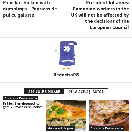
Paprika chicken with
President Iohannis:
dumplings – Papricas de
Romanian workers in the
pui cu galuste
UK will not be affected by
the decisions of the
European Council
RedactiaRB
ARTICOLE SIMILARE
DE LA ACELAȘI AUTOR
Bucataria Englezeasca
Prăjitură englezească cu
gem – Devonshire Scones
Mancaruri de post
Bucataria Englezeasca