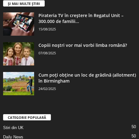
ȘI MAI MULTE ȘTIRI
Pirateria TV în creștere în Regatul Unit –
300.000 de familii...
15/08/2025
Copiii noștri vor mai vorbi limba română?
07/08/2025
Cum poți obține un loc de grădină (allotment)
în Birmingham
24/02/2025
CATEGORIE POPULARĂ
50
Stiri din UK
50
Daily News