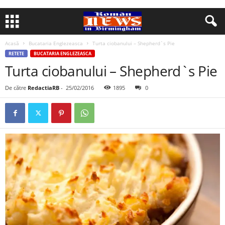
Acasă
Bucataria Englezeasca
Turta ciobanului – Shepherd`s Pie
RETETE
BUCATARIA ENGLEZEASCA
Turta ciobanului – Shepherd`s Pie
De către
RedactiaRB
-
25/02/2016
1895
0