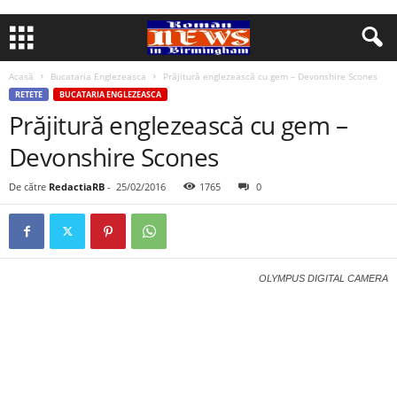
Acasă
Bucataria Englezeasca
Prăjitură englezească cu gem – Devonshire Scones
RETETE
BUCATARIA ENGLEZEASCA
Prăjitură englezească cu gem –
Devonshire Scones
De către
RedactiaRB
-
25/02/2016
1765
0
OLYMPUS DIGITAL CAMERA