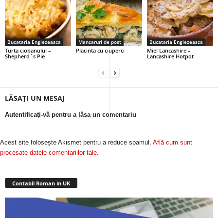
Bucataria Englezeasca
Mancaruri de post
Bucataria Englezeasca
Turta ciobanului –
Placinta cu ciuperci
Miel Lancashire –
Shepherd`s Pie
Lancashire Hotpot
LĂSAȚI UN MESAJ
Autentificați-vă pentru a lăsa un comentariu
Acest site folosește Akismet pentru a reduce spamul.
Află cum sunt
procesate datele comentariilor tale
.
Contabil Roman in UK