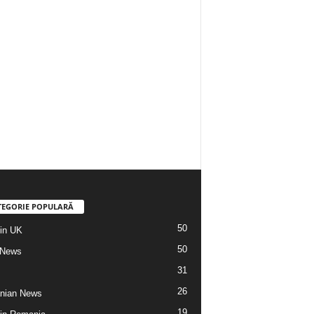
TEGORIE POPULARĂ
50
din UK
50
 News
31
26
nian News
19