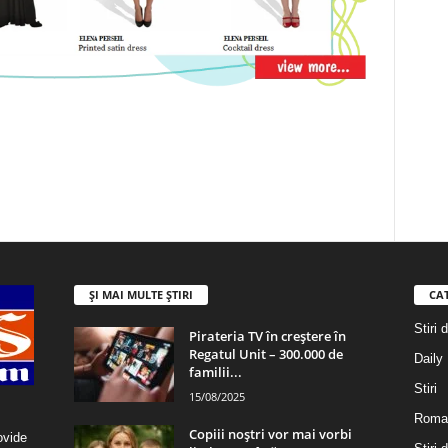
ȘI MAI MULTE ȘTIRI
CA
Stiri 
Pirateria TV în creștere în
Regatul Unit – 300.000 de
Daily
familii...
Stiri
15/08/2025
Roma
Copiii noștri vor mai vorbi
ovide