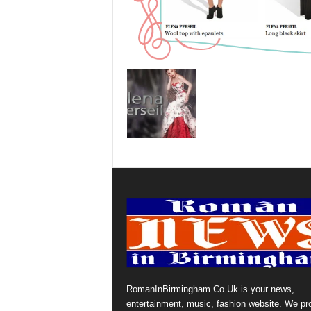
RomanInBirmingham.Co.Uk is your news,
entertainment, music, fashion website. We pr