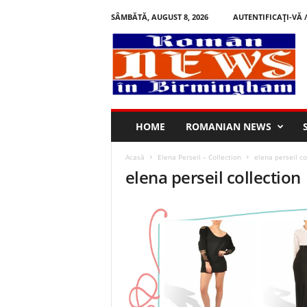
SÂMBĂTĂ, AUGUST 8, 2026
AUTENTIFICAȚI-VĂ 
R
o
m
â
n
i
n
HOME
ROMANIAN NEWS
B
i
Acasă
Elena Perseil – Collection
elena perseil co
r
elena perseil collection
m
i
n
g
h
a
m