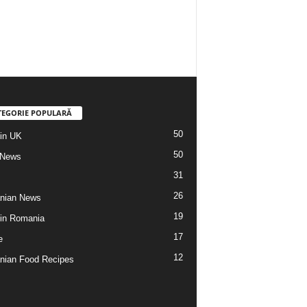
TEGORIE POPULARĂ
50
din UK
50
 News
31
26
nian News
19
 din Romania
17
e
12
ian Food Recipes