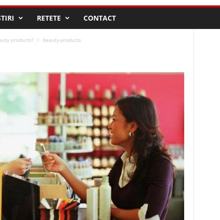
STIRI
RETETE
CONTACT
uty products?
beauty-products