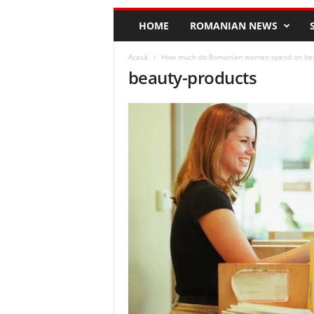
HOME
ROMANIAN NEWS
Acasă
How much do Romanian women spend on bea
beauty-products