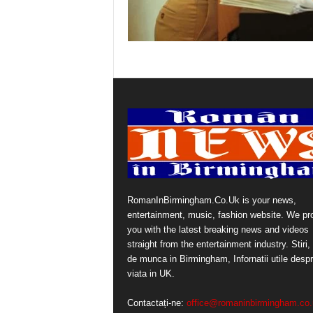
RomanInBirmingham.Co.Uk is your news,
entertainment, music, fashion website. We pr
you with the latest breaking news and videos
straight from the entertainment industry. Stiri, 
de munca in Birmingham, Infornatii utile desp
viata in UK.
Contactați-ne:
office@romaninbirmingham.co.