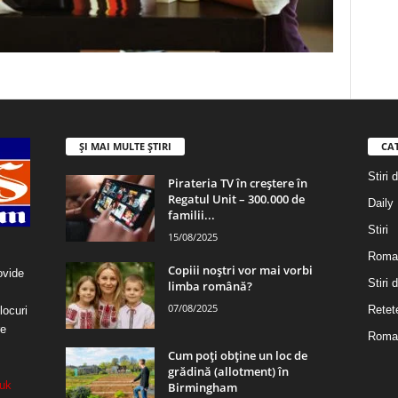
ȘI MAI MULTE ȘTIRI
CA
Stiri 
Pirateria TV în creștere în
Regatul Unit – 300.000 de
Daily
familii...
Stiri
15/08/2025
Roma
Copiii noștri vor mai vorbi
ovide
Stiri
limba română?
07/08/2025
Retet
locuri
re
Roman
Cum poți obține un loc de
grădină (allotment) în
uk
Birmingham