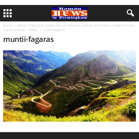
Acasă
Munţii Făgăraş au apărut într-un videoclip realizat de britanici. Imaginile sunt
impresionante – VIDEO
muntii-fagaras
muntii-fagaras