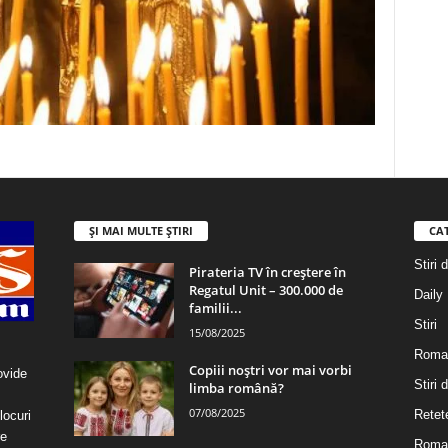
ȘI MAI MULTE ȘTIRI
CA
Stiri 
Pirateria TV în creștere în
Regatul Unit – 300.000 de
Daily
familii...
Stiri
15/08/2025
Roma
Copiii noștri vor mai vorbi
ovide
Stiri
limba română?
07/08/2025
Retet
locuri
re
Roman