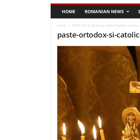
HOME
ROMANIAN NEWS
Acasă
PAŞTE 2019. Când vor cădea Paştele ortodox ş
paste-ortodox-si-catoli