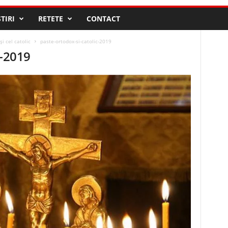
STIRI
RETETE
CONTACT
i cel catolic
paste-ortodox-si-catolic-2019
c-2019