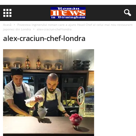
Acasă
Povestea inginerului roman care a ajuns Head Chef al celui mai nou restaurant
japonez din Londra
alex-craciun-chef-londra
alex-craciun-chef-londra