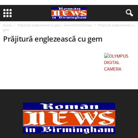
Acasă
Prăjitură englezească cu gem – Devonshire Scones
Prăjitură englezească cu
gem
Prăjitură englezească cu gem