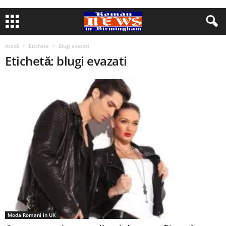
Acasă
Etichete
Blugi evazati
Etichetă: blugi evazati
Moda Romani in UK