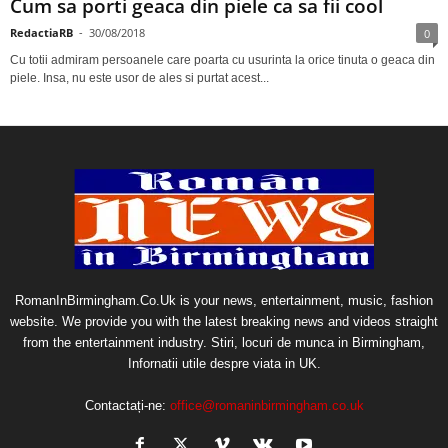
Cum sa porti geaca din piele ca sa fii cool
RedactiaRB
-
30/08/2018
0
Cu totii admiram persoanele care poarta cu usurinta la orice tinuta o geaca din
piele. Insa, nu este usor de ales si purtat acest...
RomanInBirmingham.Co.Uk is your news, entertainment, music, fashion
website. We provide you with the latest breaking news and videos straight
from the entertainment industry. Stiri, locuri de munca in Birmingham,
Infornatii utile despre viata in UK.
Contactați-ne:
office@romaninbirmingham.co.uk