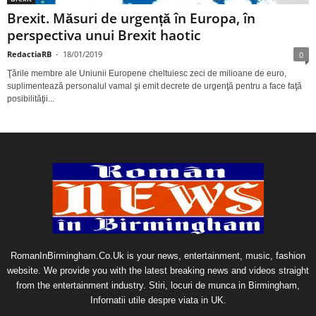
Brexit. Măsuri de urgență în Europa, în
perspectiva unui Brexit haotic
RedactiaRB
-
18/01/2019
0
Ţările membre ale Uniunii Europene cheltuiesc zeci de milioane de euro,
suplimentează personalul vamal şi emit decrete de urgenţă pentru a face faţă
posibilităţii...
RomanInBirmingham.Co.Uk is your news, entertainment, music, fashion
website. We provide you with the latest breaking news and videos straight
from the entertainment industry. Stiri, locuri de munca in Birmingham,
Infornatii utile despre viata in UK.