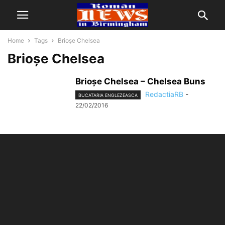
Home
Tags
Brioşe Chelsea
Brioşe Chelsea
Brioşe Chelsea – Chelsea Buns
RedactiaRB
-
BUCATARIA ENGLEZEASCA
22/02/2016