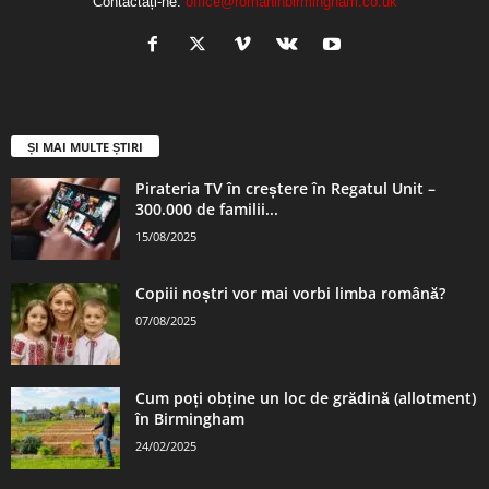
Contactați-ne:
office@romaninbirmingham.co.uk
ȘI MAI MULTE ȘTIRI
Pirateria TV în creștere în Regatul Unit –
300.000 de familii...
15/08/2025
Copiii noștri vor mai vorbi limba română?
07/08/2025
Cum poți obține un loc de grădină (allotment)
în Birmingham
24/02/2025