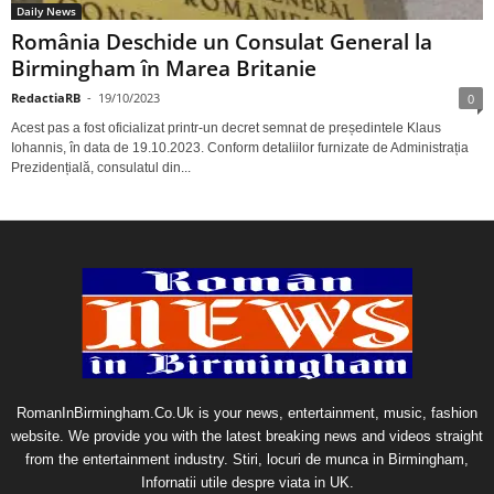
Daily News
România Deschide un Consulat General la
Birmingham în Marea Britanie
RedactiaRB
-
19/10/2023
0
Acest pas a fost oficializat printr-un decret semnat de președintele Klaus
Iohannis, în data de 19.10.2023. Conform detaliilor furnizate de Administrația
Prezidențială, consulatul din...
RomanInBirmingham.Co.Uk is your news, entertainment, music, fashion
website. We provide you with the latest breaking news and videos straight
from the entertainment industry. Stiri, locuri de munca in Birmingham,
Infornatii utile despre viata in UK.