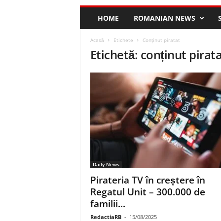
HOME
ROMANIAN NEWS
Acasă
Etichete
Conținut piratat
Etichetă: conținut pirat
Daily News
Pirateria TV în creștere în
Regatul Unit – 300.000 de
familii...
RedactiaRB
-
15/08/2025