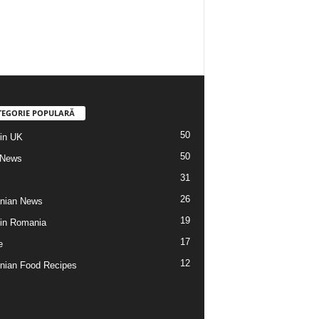
TEGORIE POPULARĂ
50
din UK
50
 News
31
26
nian News
19
 din Romania
17
e
12
ian Food Recipes