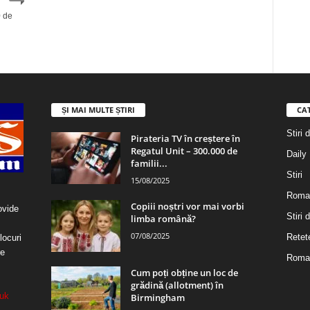
0 de
ȘI MAI MULTE ȘTIRI
CA
Stiri 
Pirateria TV în creștere în
Regatul Unit – 300.000 de
Daily
familii...
Stiri
15/08/2025
Roma
Copiii noștri vor mai vorbi
ovide
Stiri
limba română?
07/08/2025
Retet
locuri
re
Roman
Cum poți obține un loc de
grădină (allotment) în
uk
Birmingham