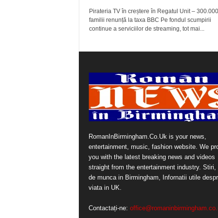
Pirateria TV în creștere în Regatul Unit – 300.00
familii renunță la taxa BBC Pe fondul scumpirii
continue a serviciilor de streaming, tot mai...
RomanInBirmingham.Co.Uk is your news,
entertainment, music, fashion website. We pr
you with the latest breaking news and videos
straight from the entertainment industry. Stiri, 
de munca in Birmingham, Infornatii utile desp
viata in UK.
Contactați-ne:
office@romaninbirmingham.co.