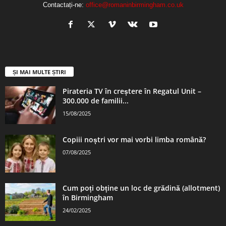
Contactați-ne:
office@romaninbirmingham.co.uk
ȘI MAI MULTE ȘTIRI
Pirateria TV în creștere în Regatul Unit –
300.000 de familii...
15/08/2025
Copiii noștri vor mai vorbi limba română?
07/08/2025
Cum poți obține un loc de grădină (allotment)
în Birmingham
24/02/2025