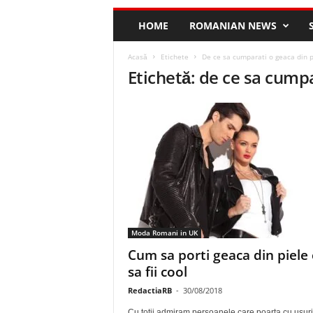
HOME
ROMANIAN NEWS
Acasă
Etichete
De ce sa cumparati o geaca din p
Etichetă: de ce sa cumpa
Moda Romani in UK
Cum sa porti geaca din piele 
sa fii cool
RedactiaRB
-
30/08/2018
Cu totii admiram persoanele care poarta cu usuri