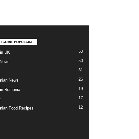
TEGORIE POPULARĂ
50
din UK
50
 News
31
26
nian News
19
 din Romania
17
e
12
ian Food Recipes