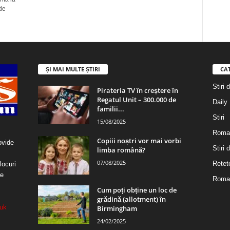
 de
ȘI MAI MULTE ȘTIRI
CA
Stiri 
Pirateria TV în creștere în
Regatul Unit – 300.000 de
Daily
familii...
Stiri
15/08/2025
Roma
Copiii noștri vor mai vorbi
ovide
Stiri
limba română?
07/08/2025
Retet
locuri
re
Roman
Cum poți obține un loc de
grădină (allotment) în
uk
Birmingham
24/02/2025