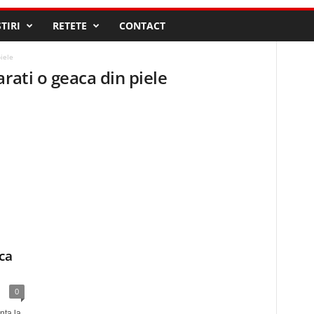
STIRI
RETETE
CONTACT
iele
rati o geaca din piele
ca
0
nta la