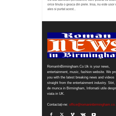
orice tinuta o geaca din piele. Insa, nu este usor
ales si purtat acest...
RomanInBirmingham.Co.Uk is your news,
entertainment, music, fashion website. We pr
you with the latest breaking news and videos
straight from the entertainment industry. Stiri, 
de munca in Birmingham, Infornatii utile desp
viata in UK.
Contactați-ne:
office@romaninbirmingham.co.