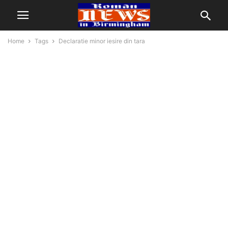
Home
Tags
Declaratie minor iesire din tara