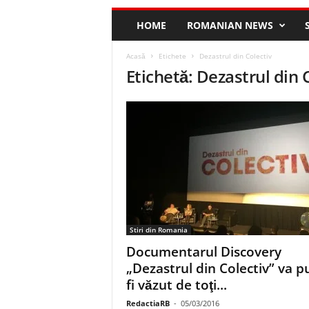
HOME
ROMANIAN NEWS
Acasă
Etichete
Dezastrul din Colectiv
Etichetă: Dezastrul din 
Stiri din Romania
Documentarul Discovery
„Dezastrul din Colectiv” va p
fi văzut de toţi...
RedactiaRB
-
05/03/2016