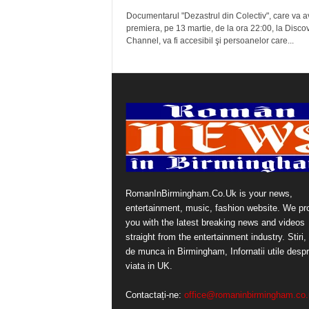
Documentarul "Dezastrul din Colectiv", care va 
premiera, pe 13 martie, de la ora 22:00, la Disco
Channel, va fi accesibil şi persoanelor care...
RomanInBirmingham.Co.Uk is your news,
entertainment, music, fashion website. We pr
you with the latest breaking news and videos
straight from the entertainment industry. Stiri, 
de munca in Birmingham, Infornatii utile desp
viata in UK.
Contactați-ne:
office@romaninbirmingham.co.