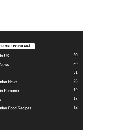
TEGORIE POPULARĂ
50
din UK
50
 News
31
26
nian News
19
 din Romania
17
e
12
ian Food Recipes