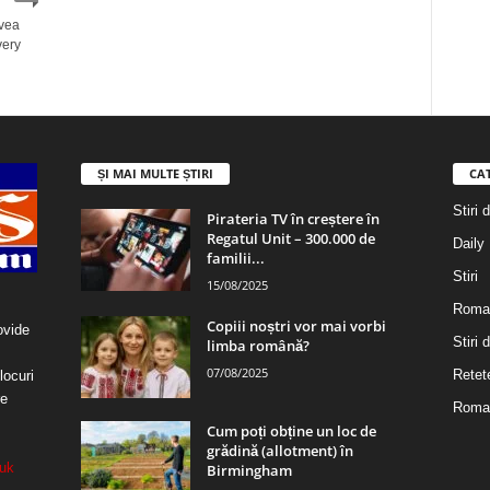
avea
very
ȘI MAI MULTE ȘTIRI
CA
Stiri 
Pirateria TV în creștere în
Regatul Unit – 300.000 de
Daily
familii...
Stiri
15/08/2025
Roma
Copiii noștri vor mai vorbi
ovide
Stiri
limba română?
07/08/2025
Retet
locuri
re
Roman
Cum poți obține un loc de
grădină (allotment) în
uk
Birmingham