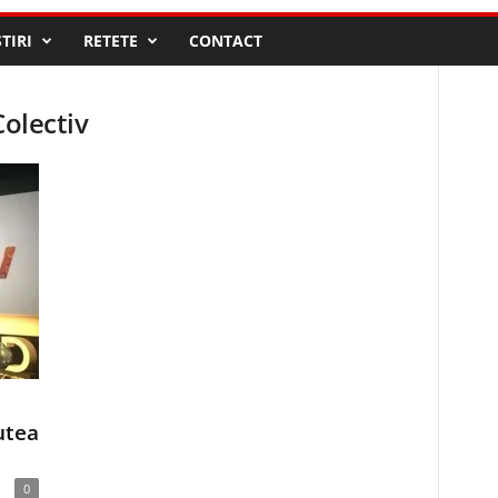
STIRI
RETETE
CONTACT
Colectiv
utea
0