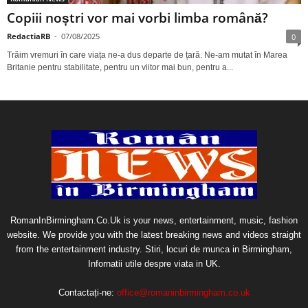
Copiii noștri vor mai vorbi limba română?
RedactiaRB
-
07/08/2025
0
Trăim vremuri în care viața ne-a dus departe de țară. Ne-am mutat în Marea
Britanie pentru stabilitate, pentru un viitor mai bun, pentru a...
RomanInBirmingham.Co.Uk is your news, entertainment, music, fashion
website. We provide you with the latest breaking news and videos straight
from the entertainment industry. Stiri, locuri de munca in Birmingham,
Infornatii utile despre viata in UK.
Contactați-ne:
office@romaninbirmingham.co.uk