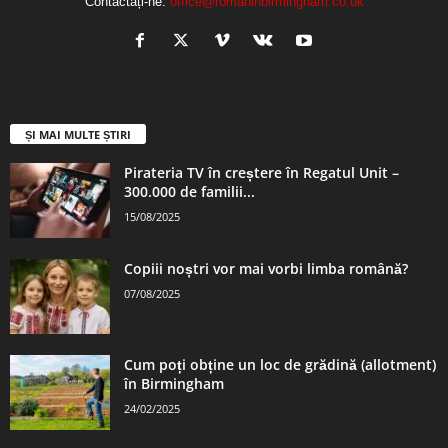
Contactați-ne:
office@romaninbirmingham.co.uk
ȘI MAI MULTE ȘTIRI
Pirateria TV în creștere în Regatul Unit –
300.000 de familii...
15/08/2025
Copiii noștri vor mai vorbi limba română?
07/08/2025
Cum poți obține un loc de grădină (allotment)
în Birmingham
24/02/2025