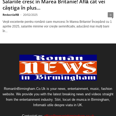
Salariile cresc în Marea Britanie! Află cât vei
câștiga în plus...
RedactiaRB
-
20/02/2025
0
Vești excelente pentru românii care muncesc în Marea Britanie! Începând cu 1
aprilie 2025, salariile minime vor crește semnificativ, aducând mai mulți bani
în...
RomanInBirmingham.Co.Uk is your news, entertainment, music, fashion
website. We provide you with the latest breaking news and videos straight
from the entertainment industry. Stiri, locuri de munca in Birmingham,
Infornatii utile despre viata in UK.
Contactați-ne:
office@romaninbirmingham.co.uk