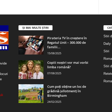
ȘI MAI MULTE ȘTIRI
CA
Stiri 
Pirateria TV în creștere în
Regatul Unit – 300.000 de
Daily
familii...
Stiri
15/08/2025
Roma
Copiii noștri vor mai vorbi
ovide
Stiri
limba română?
07/08/2025
Retet
locuri
re
Roman
Cum poți obține un loc de
grădină (allotment) în
uk
Birmingham
24/02/2025