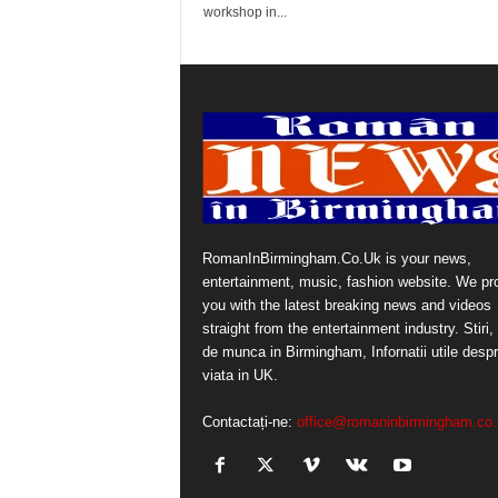
workshop in...
RomanInBirmingham.Co.Uk is your news,
entertainment, music, fashion website. We pr
you with the latest breaking news and videos
straight from the entertainment industry. Stiri, 
de munca in Birmingham, Infornatii utile desp
viata in UK.
Contactați-ne:
office@romaninbirmingham.co.