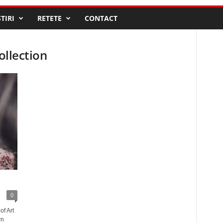
STIRI
RETETE
CONTACT
ollection
0
of Art
wn