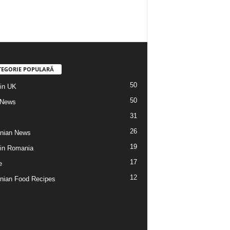
TEGORIE POPULARĂ
50
din UK
50
 News
31
26
nian News
19
 din Romania
17
e
12
ian Food Recipes