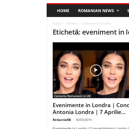
HOME
ROMANIAN NEWS
Acasă
Etichete
Eveniment in londra
Etichetă: eveniment in 
Concerte Romanesti in UK
Evenimente in Londra | Conc
Antonia Londra | 7 Aprilie...
RedactiaRB
-
16/03/2019
Evenimente in Londra | Concert Antonia Londra |