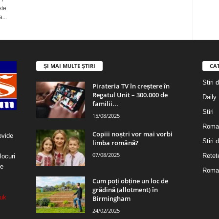
ste
...
ȘI MAI MULTE ȘTIRI
CA
Stiri 
Pirateria TV în creștere în
Regatul Unit – 300.000 de
Daily
familii...
Stiri
15/08/2025
Roma
Copiii noștri vor mai vorbi
ovide
Stiri
limba română?
07/08/2025
Retet
locuri
re
Roman
Cum poți obține un loc de
grădină (allotment) în
uk
Birmingham
24/02/2025