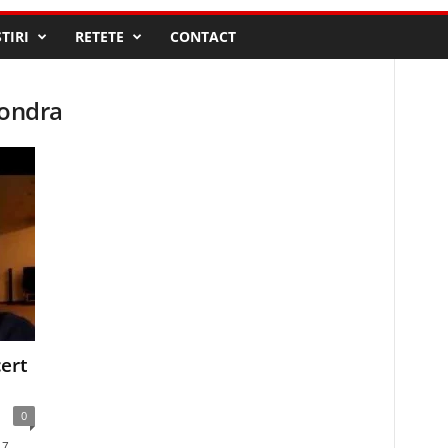
STIRI
RETETE
CONTACT
londra
ert
0
 7