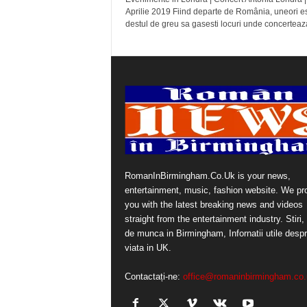
Aprilie 2019 Fiind departe de România, uneori e
destul de greu sa gasesti locuri unde concerteaza
RomanInBirmingham.Co.Uk is your news,
entertainment, music, fashion website. We pr
you with the latest breaking news and videos
straight from the entertainment industry. Stiri, 
de munca in Birmingham, Infornatii utile desp
viata in UK.
Contactați-ne:
office@romaninbirmingham.co.