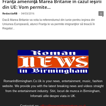
Franţa ameninţă Marea Britanie în cazul ieşirii
din UE: Vom permite...
RedactiaRB
-
04/03/2016
0
Dacă Marea Britanie va vota la referendumul din iunie pentru ieşirea din
Uniunea Europeană, atunci Franţa le va permite imigranţilor să treacă în
Regatul...
RomanInBirmingham.Co.Uk is your news, entertainment, music, fashion
website. We provide you with the latest breaking news and videos straight
from the entertainment industry. Stiri, locuri de munca in Birmingham,
Infornatii utile despre viata in UK.
Contactați-ne:
office@romaninbirmingham.co.uk