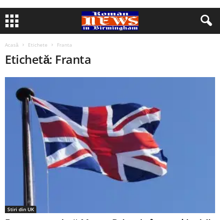
Acasă
Etichete
Franta
Etichetă: Franta
Stiri din UK