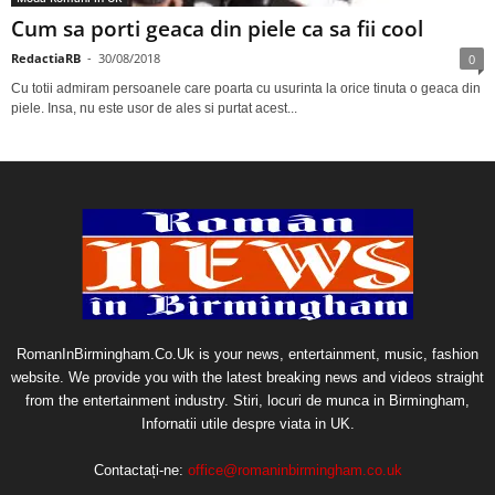
Cum sa porti geaca din piele ca sa fii cool
RedactiaRB
-
30/08/2018
0
Cu totii admiram persoanele care poarta cu usurinta la orice tinuta o geaca din
piele. Insa, nu este usor de ales si purtat acest...
RomanInBirmingham.Co.Uk is your news, entertainment, music, fashion
website. We provide you with the latest breaking news and videos straight
from the entertainment industry. Stiri, locuri de munca in Birmingham,
Infornatii utile despre viata in UK.
Contactați-ne:
office@romaninbirmingham.co.uk