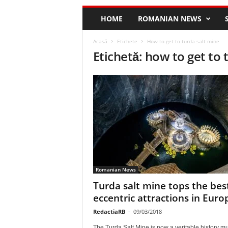
HOME
ROMANIAN NEWS
Acasă
Etichete
How to get to turda salt mine
Etichetă: how to get to 
Romanian News
Turda salt mine tops the bes
eccentric attractions in Euro
RedactiaRB
-
09/03/2018
The Turda Salt Mine is now a veritable history 