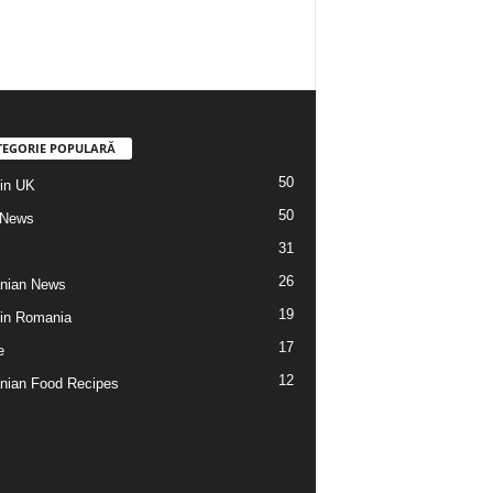
TEGORIE POPULARĂ
50
din UK
50
 News
31
26
nian News
19
 din Romania
17
e
12
ian Food Recipes