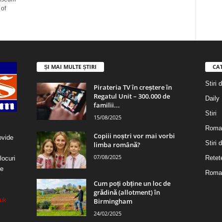
 of
ȘI MAI MULTE ȘTIRI
CA
Stiri 
Pirateria TV în creștere în
Regatul Unit – 300.000 de
Daily
familii...
Stiri
15/08/2025
Roma
Copiii noștri vor mai vorbi
ovide
Stiri
limba română?
07/08/2025
Retet
locuri
re
Roman
Cum poți obține un loc de
grădină (allotment) în
uk
Birmingham
24/02/2025