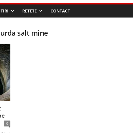
STIRI
RETETE
CONTACT
turda salt mine
t
pe
0
museum