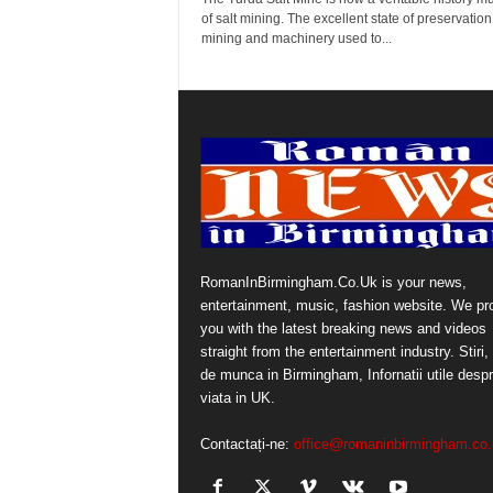
of salt mining. The excellent state of preservation
mining and machinery used to...
RomanInBirmingham.Co.Uk is your news,
entertainment, music, fashion website. We pr
you with the latest breaking news and videos
straight from the entertainment industry. Stiri, 
de munca in Birmingham, Infornatii utile desp
viata in UK.
Contactați-ne:
office@romaninbirmingham.co.