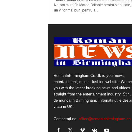
Ne-am mutat în Marea Britanie pentru stabilitate,
un viitor mai bun, pentru a...
RomanInBirmingham.Co.Uk is your news,
entertainment, music, fashion website. We pr
you with the latest breaking news and videos
straight from the entertainment industry. Stiri, 
de munca in Birmingham, Infornatii utile desp
viata in UK.
Contactați-ne:
office@romaninbirmingham.co.