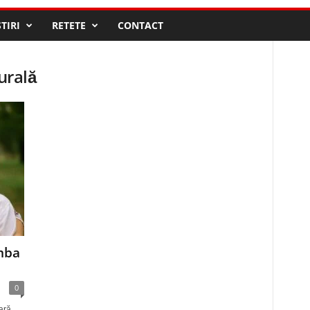
STIRI
RETETE
CONTACT
urală
imba
0
ară.