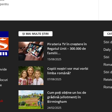
 pentru
ȘI MAI MULTE ȘTIRI
CA
Stiri 
Pirateria TV în creștere în
Regatul Unit – 300.000 de
Daily
familii...
Stiri
15/08/2025
Roma
Copiii noștri vor mai vorbi
ovide
Stiri
limba română?
07/08/2025
Retet
locuri
re
Roman
Cum poți obține un loc de
grădină (allotment) în
uk
Birmingham
24/02/2025