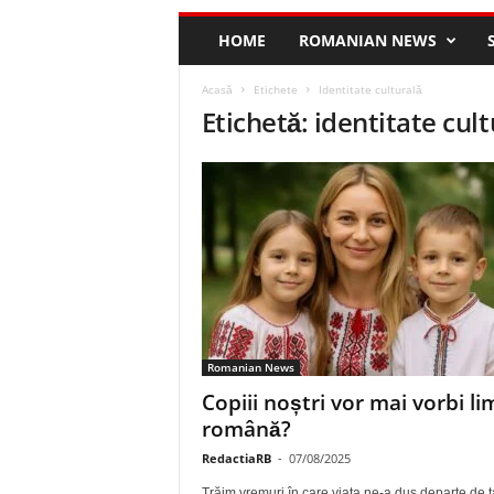
HOME
ROMANIAN NEWS
Acasă
Etichete
Identitate culturală
Etichetă: identitate cult
Romanian News
Copiii noștri vor mai vorbi l
română?
RedactiaRB
-
07/08/2025
Trăim vremuri în care viața ne-a dus departe de ț