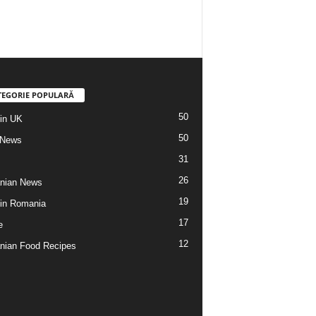
TEGORIE POPULARĂ
50
din UK
50
 News
31
26
nian News
19
 din Romania
17
e
12
ian Food Recipes