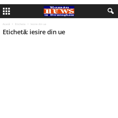
Acasă
Etichete
Iesire din ue
Etichetă: iesire din ue