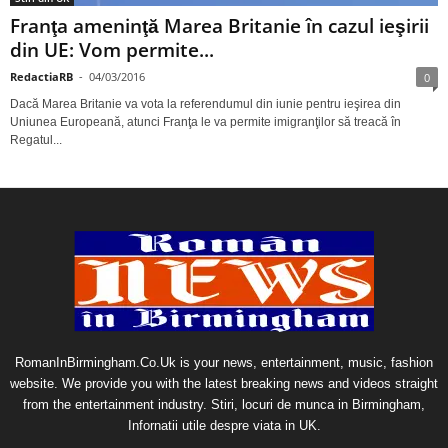
Franţa ameninţă Marea Britanie în cazul ieşirii
din UE: Vom permite...
RedactiaRB
-
04/03/2016
0
Dacă Marea Britanie va vota la referendumul din iunie pentru ieşirea din
Uniunea Europeană, atunci Franţa le va permite imigranţilor să treacă în
Regatul...
RomanInBirmingham.Co.Uk is your news, entertainment, music, fashion
website. We provide you with the latest breaking news and videos straight
from the entertainment industry. Stiri, locuri de munca in Birmingham,
Infornatii utile despre viata in UK.