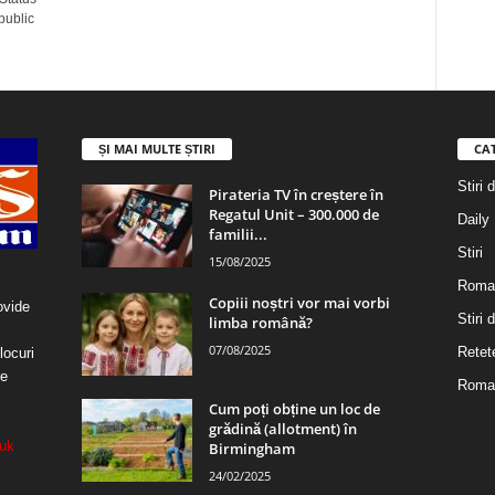
public
ȘI MAI MULTE ȘTIRI
CA
Stiri 
Pirateria TV în creștere în
Regatul Unit – 300.000 de
Daily
familii...
Stiri
15/08/2025
Roma
Copiii noștri vor mai vorbi
ovide
Stiri
limba română?
07/08/2025
Retet
locuri
re
Roman
Cum poți obține un loc de
grădină (allotment) în
uk
Birmingham
24/02/2025