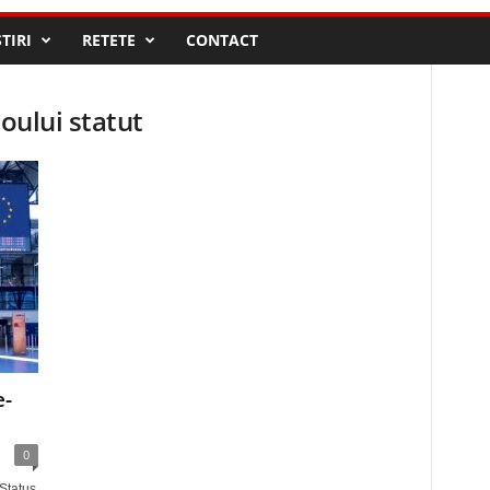
STIRI
RETETE
CONTACT
noului statut
e-
0
 Status