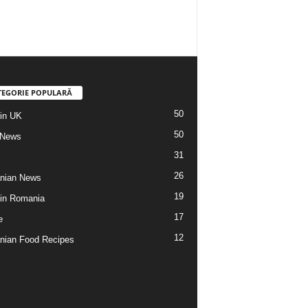
TEGORIE POPULARĂ
50
din UK
50
 News
31
26
nian News
19
 din Romania
17
e
12
ian Food Recipes