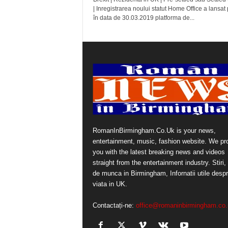
| Inregistrarea noului statut Home Office a lansat 
în data de 30.03.2019 platforma de...
RomanInBirmingham.Co.Uk is your news,
entertainment, music, fashion website. We pr
you with the latest breaking news and videos
straight from the entertainment industry. Stiri, 
de munca in Birmingham, Infornatii utile desp
viata in UK.
Contactați-ne:
office@romaninbirmingham.co.