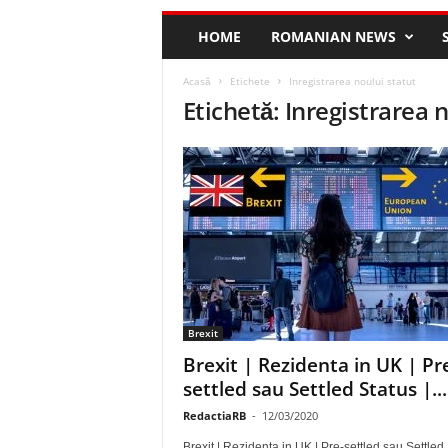
HOME
ROMANIAN NEWS
Acasă
Etichete
Inregistrarea noului statut
Etichetă: Inregistrarea 
Brexit
Brexit | Rezidenta in UK | Pr
settled sau Settled Status |...
RedactiaRB
-
12/03/2020
Brexit | Rezidenta in UK | Pre-settled sau Settled