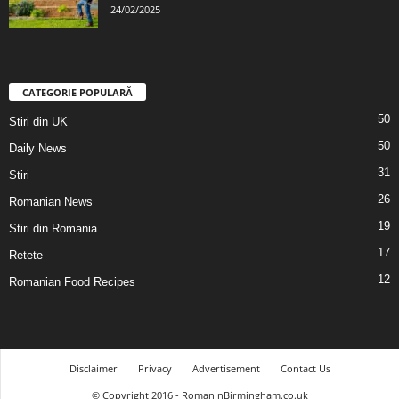
24/02/2025
CATEGORIE POPULARĂ
50
Stiri din UK
50
Daily News
31
Stiri
26
Romanian News
19
Stiri din Romania
17
Retete
12
Romanian Food Recipes
Disclaimer
Privacy
Advertisement
Contact Us
© Copyright 2016 - RomanInBirmingham.co.uk