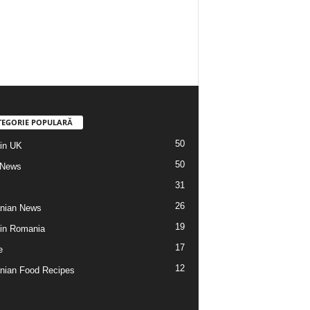
TEGORIE POPULARĂ
50
din UK
50
 News
31
26
nian News
19
 din Romania
17
e
12
ian Food Recipes