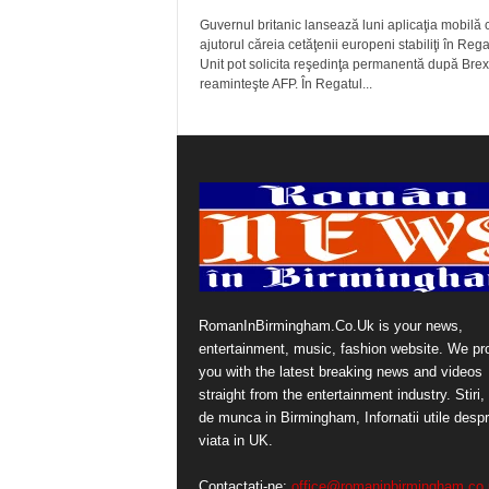
Guvernul britanic lansează luni aplicaţia mobilă 
ajutorul căreia cetăţenii europeni stabiliţi în Rega
Unit pot solicita reşedinţa permanentă după Brexi
reaminteşte AFP. În Regatul...
RomanInBirmingham.Co.Uk is your news,
entertainment, music, fashion website. We pr
you with the latest breaking news and videos
straight from the entertainment industry. Stiri, 
de munca in Birmingham, Infornatii utile desp
viata in UK.
Contactați-ne:
office@romaninbirmingham.co.