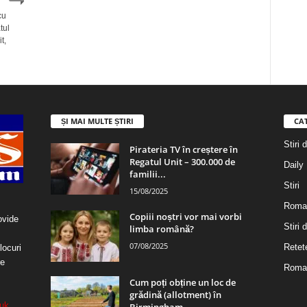
cu
tul
t,
ȘI MAI MULTE ȘTIRI
CA
Stiri 
Pirateria TV în creștere în
Regatul Unit – 300.000 de
Daily
familii...
Stiri
15/08/2025
Roma
Copiii noștri vor mai vorbi
ovide
Stiri
limba română?
07/08/2025
Retet
locuri
re
Roman
Cum poți obține un loc de
grădină (allotment) în
uk
Birmingham