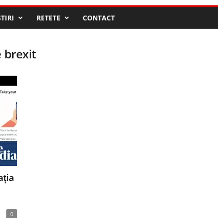
STIRI
RETETE
CONTACT
 brexit
ația
0