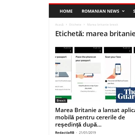
HOME
ROMANIAN NEWS
Acasă
Etichete
Marea britanie brexit
Etichetă: marea britanie
Brexit
Marea Britanie a lansat aplic
mobilă pentru cererile de
reședință după...
RedactiaRB
-
21/01/2019