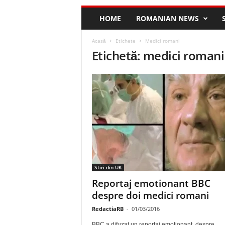
HOME
ROMANIAN NEWS
Acasă
Etichete
Medici romani
Etichetă: medici romani
Stiri din UK
Reportaj emotionant BBC
despre doi medici romani
RedactiaRB
-
01/03/2016
BBC a difuzat un reportaj emotionant, despre