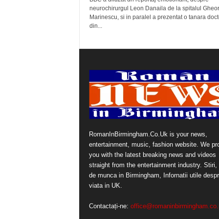
neurochirurgul Leon Danaila de la spitalul Gheo
Marinescu, si in paralel a prezentat o tanara doct
din...
RomanInBirmingham.Co.Uk is your news,
entertainment, music, fashion website. We pr
you with the latest breaking news and videos
straight from the entertainment industry. Stiri, 
de munca in Birmingham, Infornatii utile desp
viata in UK.
Contactați-ne:
office@romaninbirmingham.co.