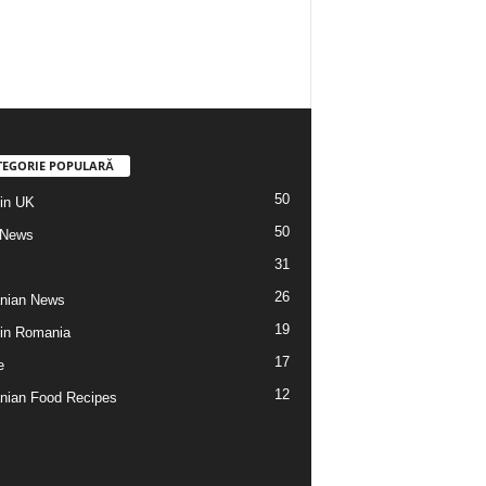
TEGORIE POPULARĂ
50
din UK
50
 News
31
26
nian News
19
 din Romania
17
e
12
ian Food Recipes