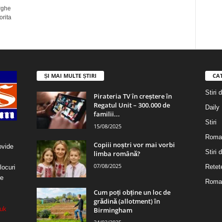
rghe
orita
ȘI MAI MULTE ȘTIRI
CA
Stiri 
Pirateria TV în creștere în
Regatul Unit – 300.000 de
Daily
familii...
Stiri
15/08/2025
Roma
Copiii noștri vor mai vorbi
ovide
Stiri
limba română?
07/08/2025
Retet
locuri
re
Roman
Cum poți obține un loc de
grădină (allotment) în
uk
Birmingham