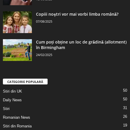
Copiii noștri vor mai vorbi limba română?
07/08/2025
Cum poți obține un loc de grădină (allotment)
în Birmingham
24/02/2025
CATEGORIE POPULARĂ
50
Stiri din UK
50
Daily News
31
Stiri
26
Romanian News
19
Stiri din Romania