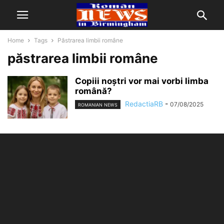
Home
Tags
Păstrarea limbii române
păstrarea limbii române
Copiii noștri vor mai vorbi limba
română?
RedactiaRB
-
07/08/2025
ROMANIAN NEWS