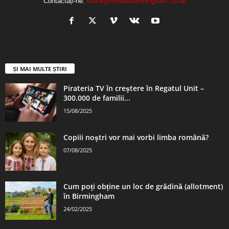
Contactați-ne:
office@romaninbirmingham.co.uk
ȘI MAI MULTE ȘTIRI
Pirateria TV în creștere în Regatul Unit –
300.000 de familii...
15/08/2025
Copiii noștri vor mai vorbi limba română?
07/08/2025
Cum poți obține un loc de grădină (allotment)
în Birmingham
24/02/2025