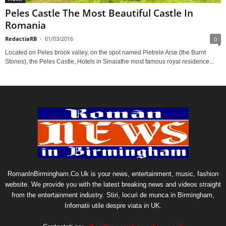
Peles Castle The Most Beautiful Castle In
Romania
RedactiaRB
-
01/03/2016
0
Located on Peles brook valley, on the spot named Pietrele Arse (the Burnt
Stones), the Peles Castle, Hotels in Sinaiathe most famous royal residence...
RomanInBirmingham.Co.Uk is your news, entertainment, music, fashion
website. We provide you with the latest breaking news and videos straight
from the entertainment industry. Stiri, locuri de munca in Birmingham,
Infornatii utile despre viata in UK.