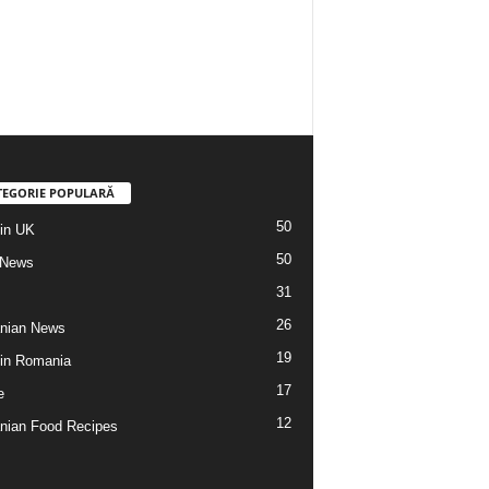
TEGORIE POPULARĂ
50
din UK
50
 News
31
26
nian News
19
 din Romania
17
e
12
ian Food Recipes