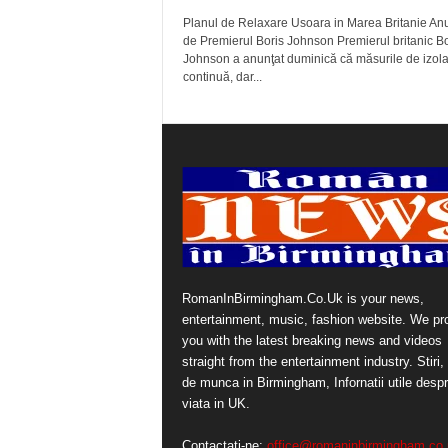
Planul de Relaxare Usoara in Marea Britanie Anu
de Premierul Boris Johnson Premierul britanic Bo
Johnson a anunţat duminică că măsurile de izol
continuă, dar...
RomanInBirmingham.Co.Uk is your news,
entertainment, music, fashion website. We pr
you with the latest breaking news and videos
straight from the entertainment industry. Stiri, 
de munca in Birmingham, Infornatii utile desp
viata in UK.
Contactați-ne:
office@romaninbirmingham.co.