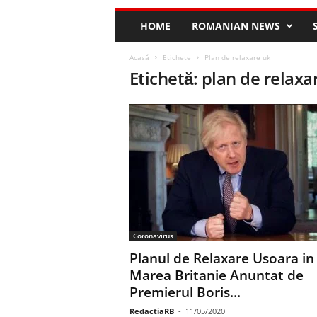
HOME
ROMANIAN NEWS
Acasă
Etichete
Plan de relaxare uk
Etichetă: plan de relaxa
Coronavirus
Planul de Relaxare Usoara in
Marea Britanie Anuntat de
Premierul Boris...
RedactiaRB
-
11/05/2020