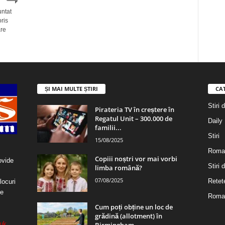
ntat
ris
are
ȘI MAI MULTE ȘTIRI
CA
Stiri 
Pirateria TV în creștere în
Regatul Unit – 300.000 de
Daily
familii...
Stiri
15/08/2025
Roma
Copiii noștri vor mai vorbi
ovide
Stiri
limba română?
07/08/2025
Retet
locuri
re
Roman
Cum poți obține un loc de
grădină (allotment) în
uk
Birmingham