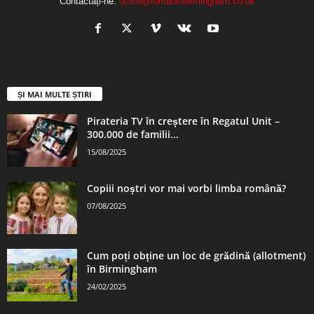
Contactați-ne:
office@romaninbirmingham.co.uk
ȘI MAI MULTE ȘTIRI
Pirateria TV în creștere în Regatul Unit –
300.000 de familii...
15/08/2025
Copiii noștri vor mai vorbi limba română?
07/08/2025
Cum poți obține un loc de grădină (allotment)
în Birmingham
24/02/2025