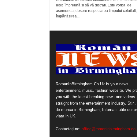
ieșiți împreună și să vă distrați. Este vorba, de
asemenea, despre respectarea timpului celuilalt,
împărtășirea...
RomanInBirmingham.Co.Uk is your news,
entertainment, music, fashion website. We pr
you with the latest breaking news and videos
straight from the entertainment industry. Stiri, 
de munca in Birmingham, Infornatii utile desp
viata in UK.
Contactați-ne:
office@romaninbirmingham.co.