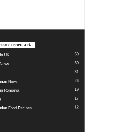
TEGORIE POPULARĂ
50
din UK
50
 News
31
26
nian News
19
 din Romania
17
e
12
ian Food Recipes