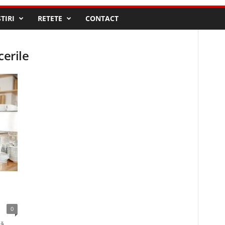
STIRI
RETETE
CONTACT
cerile
0
să