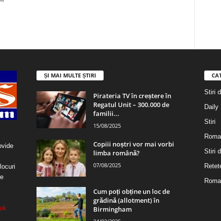
ȘI MAI MULTE ȘTIRI
CA
Stiri 
Pirateria TV în creștere în
Regatul Unit – 300.000 de
Daily
familii...
Stiri
15/08/2025
Roma
Copiii noștri vor mai vorbi
ovide
Stiri
limba română?
07/08/2025
Retet
locuri
re
Roman
Cum poți obține un loc de
grădină (allotment) în
uk
Birmingham