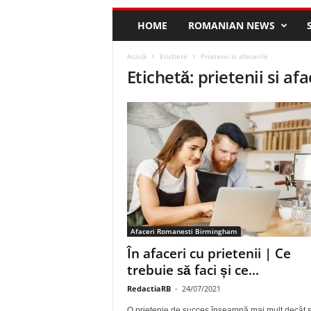
HOME
ROMANIAN NEWS
Acasă
Etichete
Prietenii si afacerile
Etichetă: prietenii si afa
Afaceri Romanesti Birmingham
În afaceri cu prietenii | Ce
trebuie să faci și ce...
RedactiaRB
-
24/07/2021
O prietenie de succes înseamnă mai mult decât 