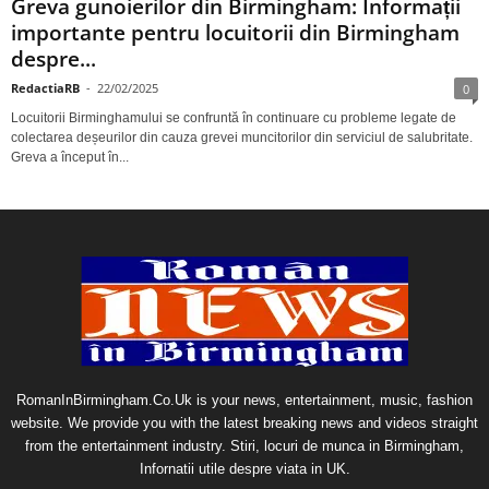
Greva gunoierilor din Birmingham: Informații
importante pentru locuitorii din Birmingham
despre...
RedactiaRB
-
22/02/2025
0
Locuitorii Birminghamului se confruntă în continuare cu probleme legate de
colectarea deșeurilor din cauza grevei muncitorilor din serviciul de salubritate.
Greva a început în...
RomanInBirmingham.Co.Uk is your news, entertainment, music, fashion
website. We provide you with the latest breaking news and videos straight
from the entertainment industry. Stiri, locuri de munca in Birmingham,
Infornatii utile despre viata in UK.