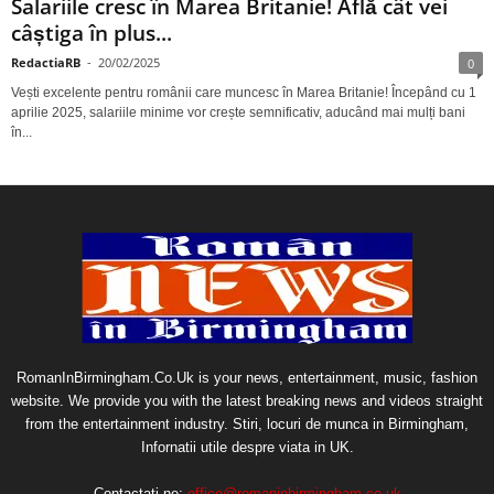
Salariile cresc în Marea Britanie! Află cât vei
câștiga în plus...
RedactiaRB
-
20/02/2025
0
Vești excelente pentru românii care muncesc în Marea Britanie! Începând cu 1
aprilie 2025, salariile minime vor crește semnificativ, aducând mai mulți bani
în...
RomanInBirmingham.Co.Uk is your news, entertainment, music, fashion
website. We provide you with the latest breaking news and videos straight
from the entertainment industry. Stiri, locuri de munca in Birmingham,
Infornatii utile despre viata in UK.
Contactați-ne:
office@romaninbirmingham.co.uk