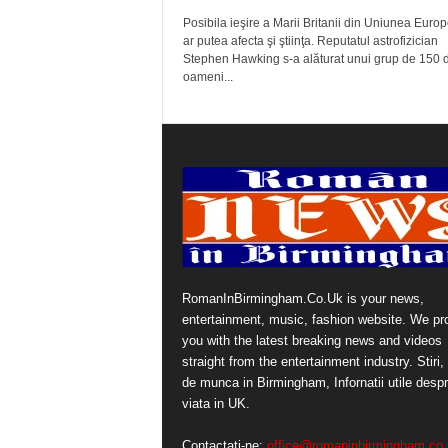
Posibila ieşire a Marii Britanii din Uniunea Euro
ar putea afecta şi ştiinţa. Reputatul astrofizician
Stephen Hawking s-a alăturat unui grup de 150 
oameni...
RomanInBirmingham.Co.Uk is your news,
entertainment, music, fashion website. We pr
you with the latest breaking news and videos
straight from the entertainment industry. Stiri, 
de munca in Birmingham, Infornatii utile desp
viata in UK.
Contactați-ne:
office@romaninbirmingham.co.