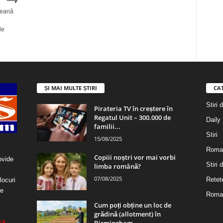
peană
de
ȘI MAI MULTE ȘTIRI
CA
Stiri 
Pirateria TV în creștere în
Regatul Unit – 300.000 de
Daily
familii...
Stiri
15/08/2025
Roma
Copiii noștri vor mai vorbi
ovide
Stiri
limba română?
07/08/2025
Retet
locuri
re
Roman
Cum poți obține un loc de
grădină (allotment) în
uk
Birmingham