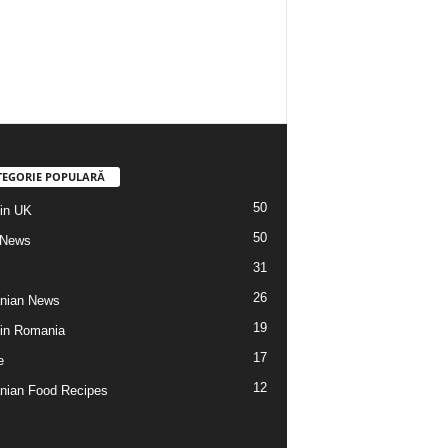
TEGORIE POPULARĂ
50
din UK
50
 News
31
26
nian News
19
 din Romania
17
e
12
ian Food Recipes