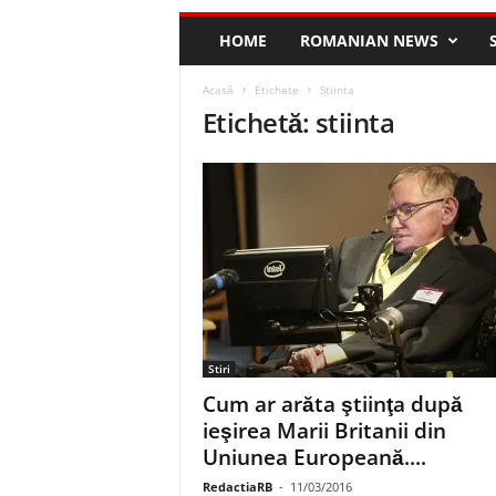
HOME
ROMANIAN NEWS
Acasă
Etichete
Stiinta
Etichetă: stiinta
Stiri
Cum ar arăta ştiinţa după
ieşirea Marii Britanii din
Uniunea Europeană....
RedactiaRB
-
11/03/2016